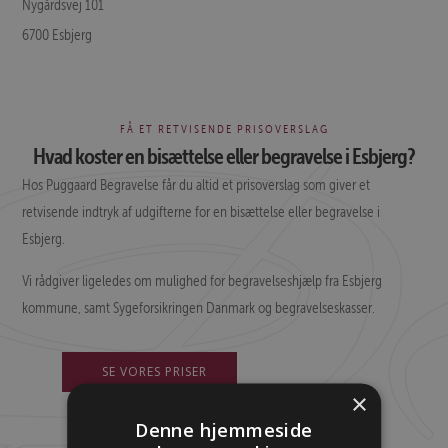
Nygårdsvej 101
6700 Esbjerg
FÅ ET RETVISENDE PRISOVERSLAG
Hvad koster en bisættelse eller begravelse i Esbjerg?
Hos Puggaard Begravelse får du altid et prisoverslag som giver et
retvisende indtryk af udgifterne for en bisættelse eller begravelse i
Esbjerg.
Vi rådgiver ligeledes om mulighed for begravelseshjælp fra Esbjerg
kommune, samt Sygeforsikringen Danmark og begravelseskasser.
SE VORES PRISER
×
Denne hjemmeside
VORES TELEFON HAR ALTID ÅBEN