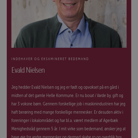
INDEHAVER OG EKSAMINERET BEDEMAND
Evald Nielsen
Jeg hedder Evald Nielsen og jeg er født og opvokset på en gård i
midten af det gamle Helle Kommune. Er nu bosat i Varde by, gift og
har 3 voksne børn. Gennem forskellige job i maskinindustrien har jeg
haft berøring med mange forskellige mennesker. Er desuden aktiv i
foreninger i lokalområdet og har bl.a. været medlem af Agerbæk
Menighedsråd gennem 5 år. I mit virke som bedemand, ønsker jeg at
have øje for andre mennesker og dermed skabe ro og overblik hos