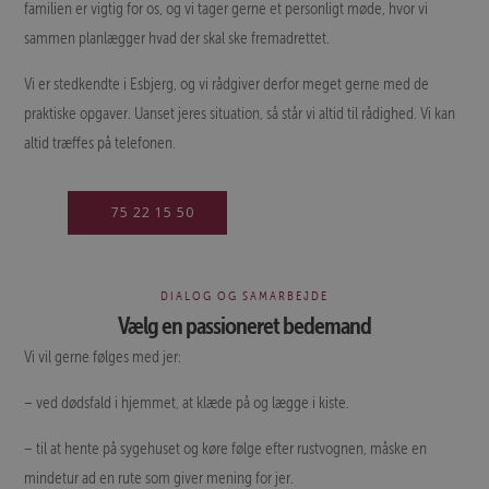
familien er vigtig for os, og vi tager gerne et personligt møde, hvor vi
sammen planlægger hvad der skal ske fremadrettet.
Vi er stedkendte i Esbjerg, og vi rådgiver derfor meget gerne med de
praktiske opgaver. Uanset jeres situation, så står vi altid til rådighed. Vi kan
altid træffes på telefonen.
75 22 15 50
DIALOG OG SAMARBEJDE
Vælg en passioneret bedemand
Vi vil gerne følges med jer:
– ved dødsfald i hjemmet, at klæde på og lægge i kiste.
– til at hente på sygehuset og køre følge efter rustvognen, måske en
mindetur ad en rute som giver mening for jer.