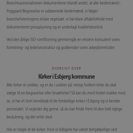
Brancheautorisationen dokumenterer blandt andet, at alle bedemænd i
Puggaard Begravelse er uddannede bedemænd, vi følger
brancheforeningens etiske regelsæt, vi har klare aftaleforhold med
dokumenteret prisoplysning og er underlagt kvalitetskontrol.
Ved den årlige ISO-certificering gennemgår en ekstern konsulent vores
forretning- og ledelsesstruktur og godkender vores arbejdsmetoder.
OVERSIGT OVER
Kirker i Esbjerg kommune
Alle kirker er unikke, og er du i usikker på, netop hvilken kirke du skal
vælge til en begravelse eller bisættelse? Så kan du med fordel snakke med
os, vi har et stort kendskab til de forskellige kirker i Esbjerg og vi kender
personalet. Vi vejleder dig gerne, så du kan finde frem til den helt rigtige
beslutning, og det rette sted.
Her er nogle af de kirker, hvor vi tidligere har været behjælpelige ved